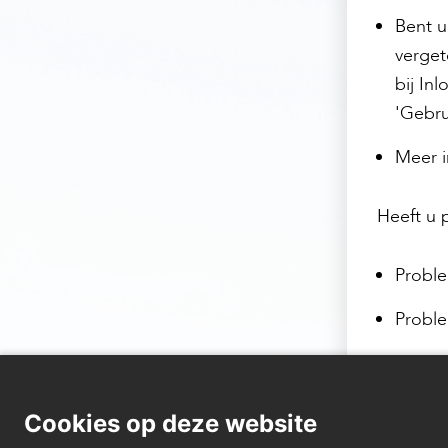
Bent u
verget
bij In
'Gebru
Meer i
Heeft u 
Probl
Probl
Staat u 
contact
Cookies op deze website