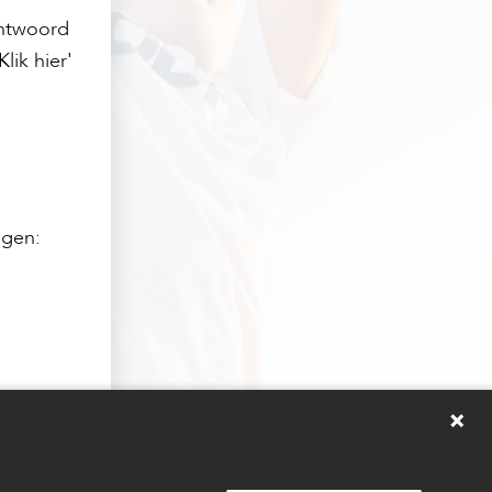
chtwoord
lik hier'
agen:
 dan