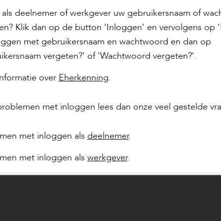
 als deelnemer of werkgever uw gebruikersnaam of wa
en? Klik dan op de button ‘Inloggen’ en vervolgens op 'K
loggen met gebruikersnaam en wachtwoord en dan op
ikersnaam vergeten?' of 'Wachtwoord vergeten?'.
nformatie over
Eherkenning
.
problemen met inloggen lees dan onze veel gestelde vr
emen met inloggen als
deelnemer
.
emen met inloggen als
werkgever
.
vraag er niet tussen of blijft u problemen houden? Neem
met ons op.