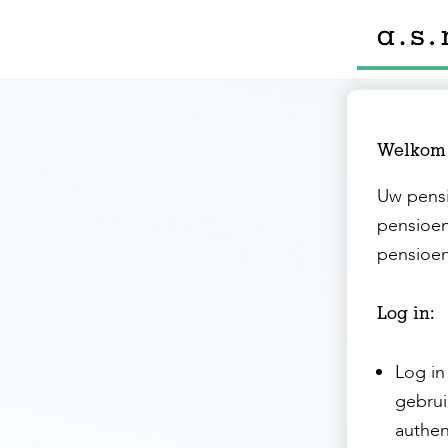
Overslaan en naar de inhoud gaan
Welkom
Uw pensi
pensioen
pensioen
Log in:
Log i
gebrui
authen